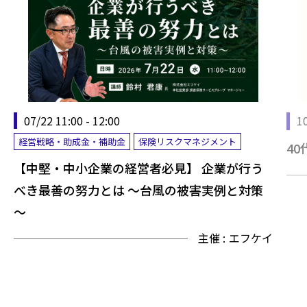
10
07/22 11:00 - 12:00
経営戦略・助成金・補助金
保険リスクマネジメント
4
【中堅・中小企業の経営者必見】 企業が行う
べき最善の努力とは ～台風の被害実例と対策
～
主催 :
エフケイ