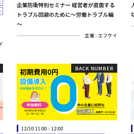
生
企業防衛特別セミナー 経営者が直面する
金
トラブル回避のために～労働トラブル編
～
主催 :
エフケイ
イ
BACK NUMBER
12/10 11:00 - 12:00