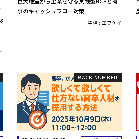
巨大地震から企業を守る実践型BCPと有
が
事のキャッシュフロー対策
8
主催 :
エフケイ
イ
BACK NUMBER