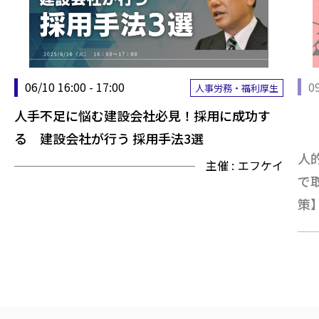
06/10 16:00 - 17:00
09
人事労務・福利厚生
人手不足に悩む建設会社必見！採用に成功す
る 建設会社が行う 採用手法3選
人
主催 :
エフケイ
で
策